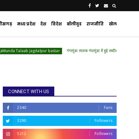
्तीसगढ़
मध्य प्रदेश
देश
विदेश
बॉलीवुड
राजनीति
खेल
गंगामुंडा तालाब गंदामुंडा में हुई तब्दील,चारो ओर पसरी गंदगी,175 ए
 Jagdalpur bastar
CONNECT WITH US
2340
Fans
3290
Followers
5212
Followers