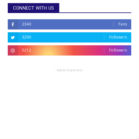
CONNECT WITH US
2340
Fans
3290
Followers
5212
Followers
- Advertisement -