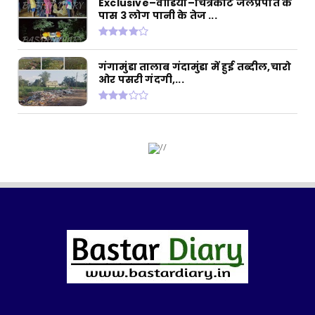
Exclusive–वीडियो–चित्रकोट जलप्रपात के
पास 3 लोग पानी के तेज ...
बड़ी खबर–(सीसीटीवी फुटेज)–फरसागुड़ा में युवक की
हुई अपहरण की...
March 16, 2024
गंगामुंडा तालाब गंदामुंडा में हुई तब्दील,चारो
ओर पसरी गंदगी,...