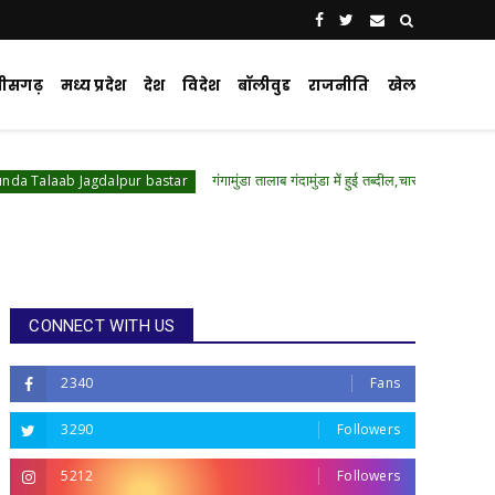
्तीसगढ़
मध्य प्रदेश
देश
विदेश
बॉलीवुड
राजनीति
खेल
गंगामुंडा तालाब गंदामुंडा में हुई तब्दील,चारो ओर पसरी गंदगी,175 एकड़
agdalpur bastar
CONNECT WITH US
2340
Fans
3290
Followers
5212
Followers