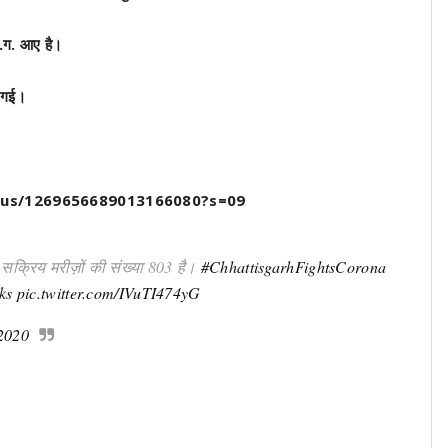
छ.ग. आए है।
ी गई।
atus/1269656689013166080?s=09
क्रिय मरीज़ों की संख्या 803 है।
#ChhattisgarhFightsCorona
ks
pic.twitter.com/IVuTI474yG
 2020