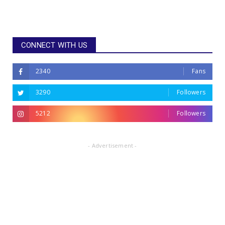
CONNECT WITH US
2340
Fans
3290
Followers
5212
Followers
- Advertisement -