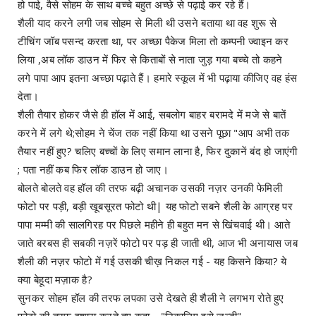
हो पाई, वैसे सोहम के साथ बच्चे बहुत अच्छे से पढ़ाई कर रहे हैं।
शैली याद करने लगी जब सोहम से मिली थी उसने बताया था वह शुरू से
टीचिंग जॉब पसन्द करता था, पर अच्छा पैकेज मिला तो कम्पनी ज्वाइन कर
लिया ,अब लॉक डाउन में फिर से किताबों से नाता जुड़ गया बच्चे तो कहने
लगे पापा आप इतना अच्छा पढ़ाते हैं। हमारे स्कूल में भी पढ़ाया कीजिए वह हंस
देता।
शैली तैयार होकर जैसे ही हॉल में आई, सबलोग बाहर बरामदे में मजे से बातें
करने में लगे थे;सोहम ने चेंज तक नहीं किया था उसने पूछा "आप अभी तक
तैयार नहीं हुए? चलिए बच्चों के लिए समान लाना है, फिर दुकानें बंद हो जाएंगी
; पता नहीं कब फिर लॉक डाउन हो जाए।
बोलते बोलते वह हॉल की तरफ बढ़ी अचानक उसकी नज़र उनकी फेमिली
फोटो पर पड़ी, बड़ी खूबसूरत फोटो थी| यह फोटो सबने शैली के आग्रह पर
पापा मम्मी की सालगिरह पर पिछले महीने ही बहुत मन से खिंचवाई थी। आते
जाते बरबस ही सबकी नज़रें फोटो पर पड़ ही जाती थी, आज भी अनायास जब
शैली की नज़र फोटो में गई उसकी चीख़ निकल गई - यह किसने किया? ये
क्या बेहूदा मज़ाक है?
सुनकर सोहम हॉल की तरफ लपका उसे देखते ही शैली ने लगभग रोते हुए
फोटो की तरफ इशारा करते हुए कहा - "निकालिए इसे जल्दी"