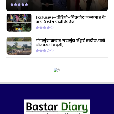
चाहते थे चोरी ...
March 20, 2024
APAHRAN JAGDALPUR FARSAGUDA
Exclusive–वीडियो–चित्रकोट जलप्रपात के
पास 3 लोग पानी के तेज ...
बड़ी खबर–(सीसीटीवी फुटेज)–फरसागुड़ा में युवक की
हुई अपहरण की...
March 16, 2024
गंगामुंडा तालाब गंदामुंडा में हुई तब्दील,चारो
ओर पसरी गंदगी,...