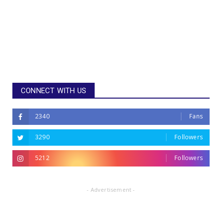
CONNECT WITH US
2340
Fans
3290
Followers
5212
Followers
- Advertisement -