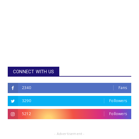
CONNECT WITH US
2340
Fans
3290
Followers
5212
Followers
- Advertisement -