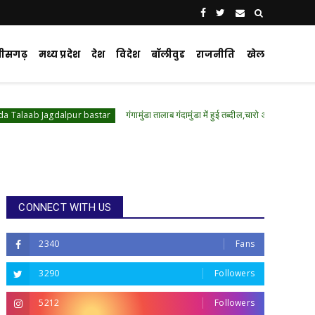
्तीसगढ़
मध्य प्रदेश
देश
विदेश
बॉलीवुड
राजनीति
खेल
गंगामुंडा तालाब गंदामुंडा में हुई तब्दील,चारो ओर पसरी गंदगी,175 एकड़ की 
dalpur bastar
CONNECT WITH US
2340
Fans
3290
Followers
5212
Followers