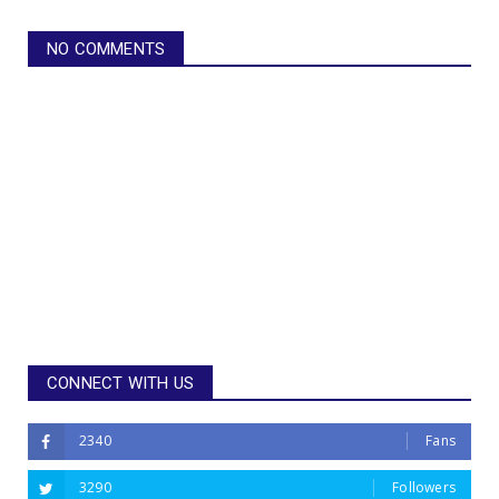
NO COMMENTS
CONNECT WITH US
2340
Fans
3290
Followers